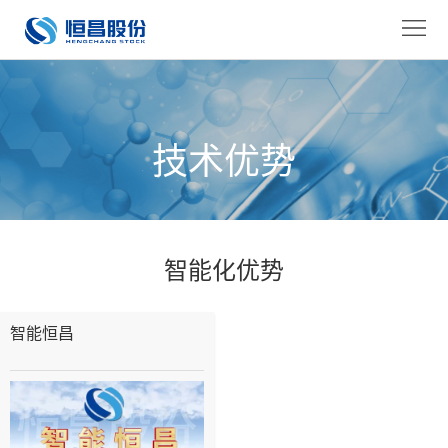
恒
昌
关
首
于
产
技术优势
页
恒
品
技
昌
中
术
服
心
优
务
行
智能化优势
势
保
业
新
智能恒昌
障
应
闻
加
用
中
入
联
心
恒
系
EN