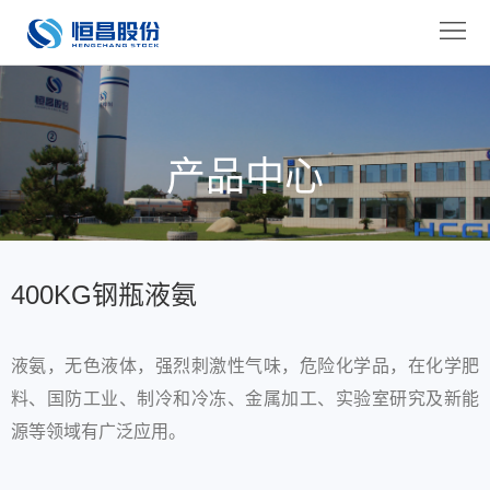
恒
昌
关
首
于
产
产品中心
页
恒
品
技
昌
中
术
服
心
优
务
行
400KG钢瓶液氨
势
保
业
新
液氨，无色液体，强烈刺激性气味，危险化学品，在化学肥
障
应
闻
加
料、国防工业、制冷和冷冻、金属加工、实验室研究及新能
用
中
入
联
源等领域有广泛应用。
心
恒
系
EN