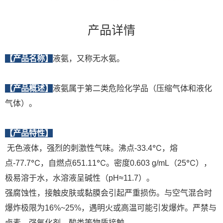
产品详情
【产品名称】
液氨，又称无水氨。
【产品概述】
液氨属于第二类危险化学品（压缩气体和液化
气体）。
【产品特性】
无色液体，强烈的刺激性气味。沸点-33.4℃，熔
点-77.7℃，自燃点651.11℃。密度0.603 g/mL（25℃），
极易溶于水，水溶液呈碱性（pH≈11.7）。‌
强腐蚀性，接触皮肤或黏膜会引起严重损伤。与空气混合时
爆炸极限为16%~25%，遇明火或高温可能引发爆炸。严禁与
卤素、强氧化剂、酸类等物质接触。