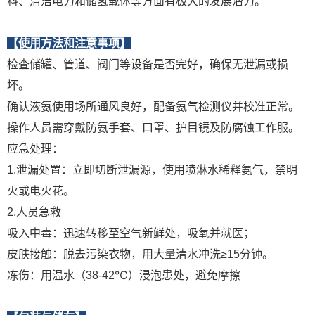
料、清洁电力和储氢载体等方面有极大的发展潜力。
【使用方法和注意事项】
检查储罐、管道、阀门等设备是否完好，确保无泄漏或损
坏。
确认液氨使用场所通风良好，配备氨气检测仪并校准正常。
操作人员需穿戴防氨手套、口罩、护目镜及防腐蚀工作服‌。
应急处理：
1.‌泄漏处置‌：立即切断泄漏源，使用喷淋水稀释氨气，禁明
火或电火花‌。
2.‌人员急救‌
‌吸入中毒‌：迅速转移至空气新鲜处，吸氧并就医；
‌皮肤接触‌：脱去污染衣物，用大量清水冲洗≥15分钟‌。
‌冻伤‌：用温水（38-42℃）浸泡患处，避免摩擦