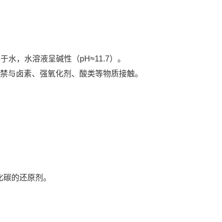
溶于水，水溶液呈碱性（pH≈11.7）。‌
严禁与卤素、强氧化剂、酸类等物质接触。
化碳的还原剂。