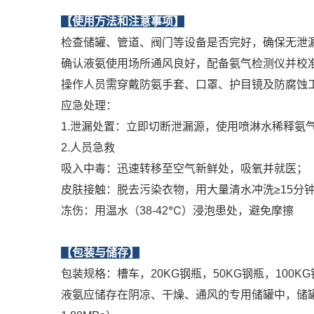
【使用方法和注意事项】
检查储罐、管道、阀门等设备是否完好，确保无泄
确认液氨使用场所通风良好，配备氨气检测仪并校
操作人员需穿戴防氨手套、口罩、护目镜及防腐蚀工
应急处理：
1.‌泄漏处置‌：立即切断泄漏源，使用喷淋水稀释氨
2.‌人员急救‌
‌吸入中毒‌：迅速转移至空气新鲜处，吸氧并就医；
‌皮肤接触‌：脱去污染衣物，用大量清水冲洗≥15分钟
‌冻伤‌：用温水（38-42℃）浸泡患处，避免摩擦
【包装与储存】
包装规格：槽车，20KG钢瓶，50KG钢瓶，100KG
液氨应储存在阴凉、干燥、通风的专用储罐中，储罐