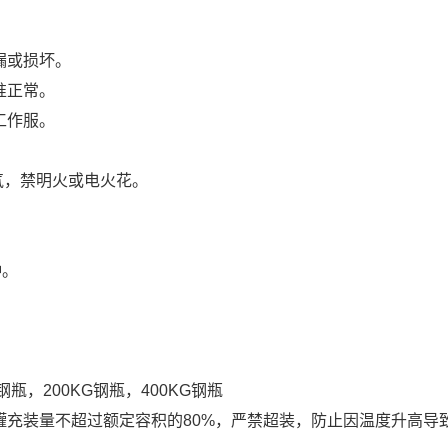
漏或损坏。
准正常。
作服‌。
气，禁明火或电火花‌。
‌。
钢瓶，200KG钢瓶，400KG钢瓶
充装量不超过额定容积的80%，严禁超装，防止因温度升高导致压