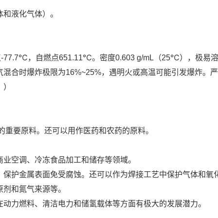
体和液化气体）。
.7℃，自燃点651.11℃。密度0.603 g/mL（25℃），极易
混合时爆炸极限为16%~25%，遇明火或高温可能引发爆炸。
。）
料的重要原料。还可以用作医药和农药的原料。
和商业空调、冷冻食品加工和储存等领域。
脂，保护金属表面免受腐蚀。还可以作为焊接工艺中保护气体和氧
原剂和氮气来源等。
，在动力燃料、清洁电力和储氢载体等方面有极大的发展潜力。